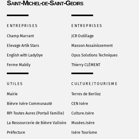
Saint-Michel-de-Saint-Geoirs
To
Top
ENTREPRISES
ENTREPRISES
Champ Marrant
JCR Outillage
Elevage Artik
Stars
Masson Assainissement
English with LadyDye
Opus Solutions Techniques
Ferme Mabily
Thierry CLÉMENT
UTILES
CULTURE/TOURISME
Mairie
Terres de Berlioz
Bièvre Isère Communauté
CEN Isère
RPI Toutes Aures (Portail Famille)
Culture.Isère
La Ressourcerie de Bièvre Valloire
Musées.Isère
Préfecture
Isère Tourisme