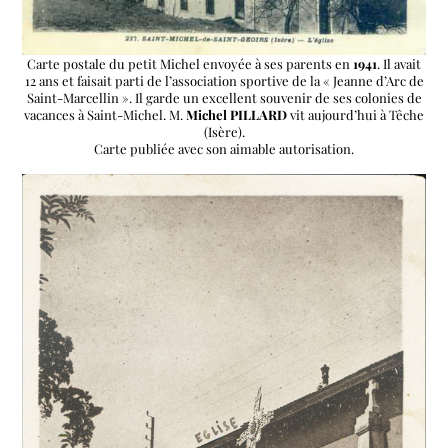
Carte postale du petit Michel envoyée à ses parents en
1941
. Il avait
12 ans et faisait parti de l’association sportive de la « Jeanne d’Arc de
Saint-Marcellin ». Il garde un excellent souvenir de ses colonies de
vacances à Saint-Michel. M.
Michel PILLARD
vit aujourd’hui à Têche
(Isère).
Carte publiée avec son aimable autorisation.
Link