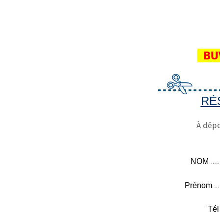
BU
RÉ
À dépo
NOM
…
Prénom
…
Té