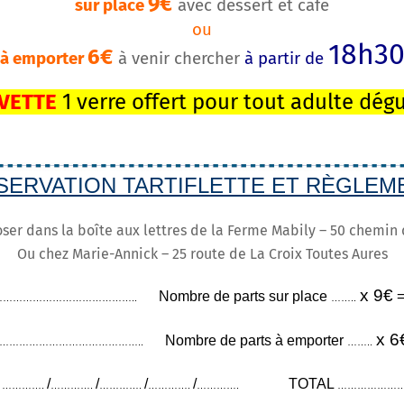
9€
sur place
avec dessert et café
ou
18h3
6€
à emporter
à venir chercher
à partir de
VETTE
1 verre offert pour tout adulte dég
SERVATION TARTIFLETTE ET RÈGLEM
ser dans la boîte aux lettres de la Ferme Mabily – 50 chemin
Ou chez Marie-Annick – 25 route de La Croix Toutes Aures
x 9€
Nombre de parts sur place
……………………………………..
……..
x 6
Nombre de parts à emporter
……………………………………..
……..
l
/
/
/
/
TOTAL
………….
………….
………….
………….
………….
………………