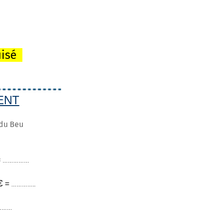
0
uisé
ENT
 du Beu
=
……………
€
=
…………..
………