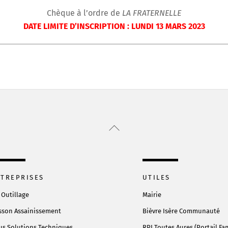
Chèque à l’ordre de
LA FRATERNELLE
DATE LIMITE D’INSCRIPTION : LUNDI 13 MARS 2023
Back
To
Top
TREPRISES
UTILES
 Outillage
Mairie
sson Assainissement
Bièvre Isère Communauté
s Solutions Techniques
RPI Toutes Aures (Portail Fam