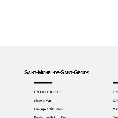
Saint-Michel-de-Saint-Geoirs
ENTREPRISES
EN
Champ Marrant
JCR
Elevage Artik
Stars
Ma
English with LadyDye
Opu