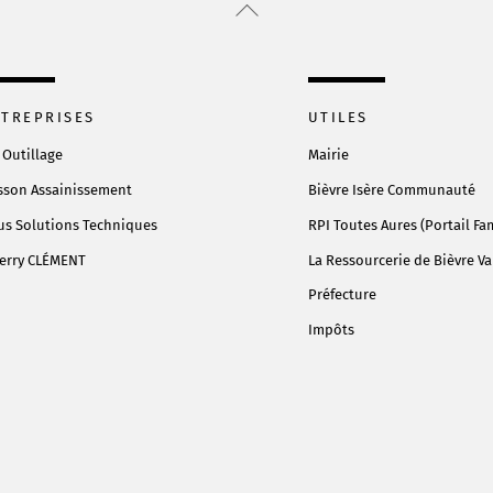
Back
To
Top
TREPRISES
UTILES
 Outillage
Mairie
sson Assainissement
Bièvre Isère Communauté
s Solutions Techniques
RPI Toutes Aures (Portail Fam
erry CLÉMENT
La Ressourcerie de Bièvre Va
Préfecture
Impôts